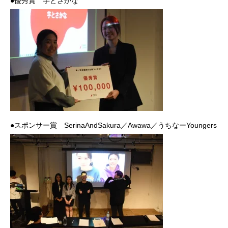
●優秀賞 芋とさかな
●スポンサー賞 SerinaAndSakura／Awawa／うちなーYoungers